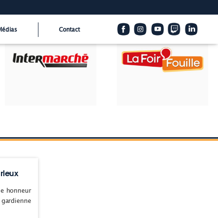
Médias
Contact
rleux
se honneur
 gardienne