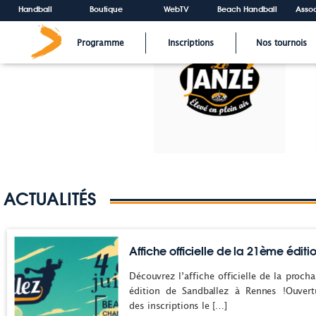
SANDBALL-2022
Handball
Boutique
WebTV
Beach Handball
Assoc
Programme
Inscriptions
Nos tournois
ACTUALITÉS
Affiche officielle de la 21ème éditio
Découvrez l’affiche officielle de la procha
édition de Sandballez à Rennes !Ouvert
des inscriptions le […]