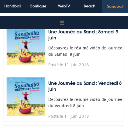
SANDBALL-2018
Handball
Boutique
WebTV
Beach
Sandball
ACTUALITÉS
Une Journée au Sand : Samedi 9
juin
Découvrez le résumé vidéo de journée
du Samedi 9 juin
Posté le 11 juin 2018
Une Journée au Sand : Vendredi 8
juin
Découvrez le résumé vidéo de journée
du Vendredi 8 juin
Posté le 11 juin 2018