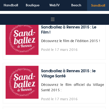
GALERIE VIDÉOS
Handball
Boutique
WebTV
Beach
Sandball
ACTUALITÉS
Sandballez à Rennes 2015 : Le
Film !
Découvrez le film de l’édition 2015 !
Posté le 17 mars 2016
Sandballez à Rennes 2015 : le
Village Santé
Découvrez le film officiel du Village
Santé 2015 :
Posté le 17 mars 2016